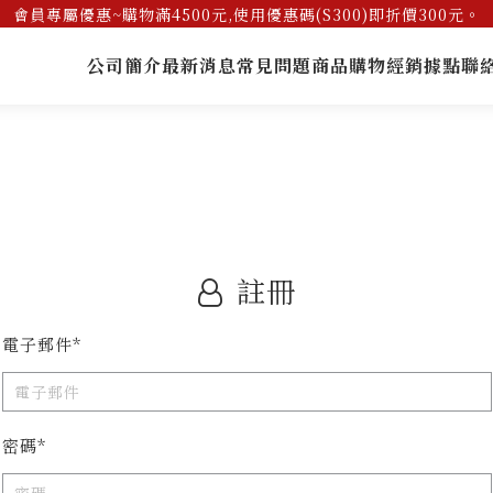
會員專屬優惠~購物滿4500元,使用優惠碼(S300)即折價300元。
公司簡介
最新消息
常見問題
商品購物
經銷據點
聯
註冊
電子郵件*
密碼*