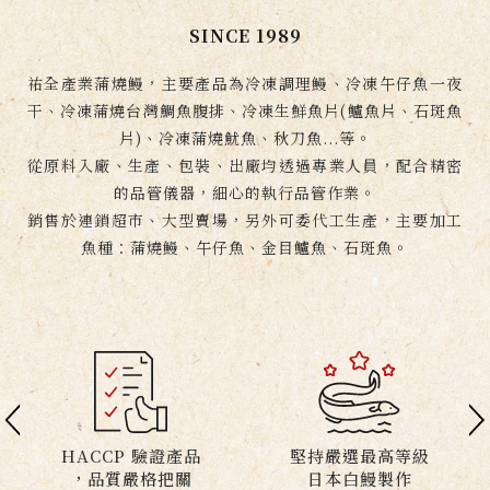
SINCE 1989
祐全產業蒲燒鰻，主要產品為冷凍調理鰻、冷凍午仔魚一夜
干、冷凍蒲燒台灣鯛魚腹排、冷凍生鮮魚片(鱸魚片、石斑魚
片)、冷凍蒲燒魷魚、秋刀魚...等。
從原料入廠、生產、包裝、出廠均透過專業人員，配合精密
的品管儀器，細心的執行品管作業。
銷售於連鎖超市、大型賣場，另外可委代工生產，主要加工
魚種：蒲燒鰻、午仔魚、金目鱸魚、石斑魚。
HACCP 驗證產品
堅持嚴選最高等級
，品質嚴格把關
日本白鰻製作