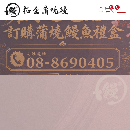
0
0
祐全鰻魚禮盒｜日式蒲燒醬
汁精製
台灣在地養殖優質鰻魚