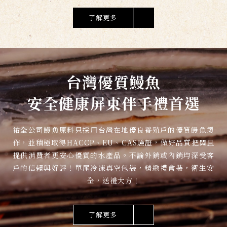
了解更多
台灣優質鰻魚
安全健康屏東伴手禮首選
祐全公司鰻魚原料只採用台灣在地優良養殖戶的優質鰻魚製
作，並積極取得HACCP、EU、CAS驗證，做好品質把關且
提供消費者更安心優質的水產品。不論外銷或內銷均深受客
戶的信賴與好評！單尾冷凍真空包裝，精緻禮盒裝，衛生安
全，送禮大方！
了解更多