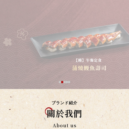
鹹中帶甜的傳統好滋味，屏東最佳伴手禮推薦。
了解更多
ブランド紹介
關
於我們
About us