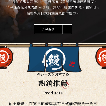
**搭配道地日式醬汁，**每尾皆以真空包裝鎖住新鮮度，
**解凍後充分加熱即可食用，讓您不用出門排隊，在家也可
輕鬆享用日式蒲燒鰻魚飯的魅力。
了解更多
今シーズンおすすめ
熱銷推
薦
Products
祐全嚴選，在家也能輕鬆享有日式蒲燒鰻魚一魚三