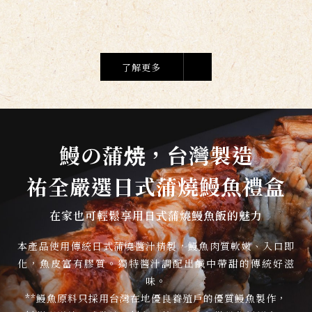
了解更多
鰻の蒲焼，台灣製造
祐全嚴選日式蒲燒鰻魚禮盒
在家也可輕鬆享用日式蒲燒鰻魚飯的魅力
本產品使用傳統日式蒲燒醬汁精製，鰻魚肉質軟嫩、入口即
化，魚皮富有膠質。獨特醬汁調配出鹹中帶甜的傳統好滋
味。
**鰻魚原料只採用台灣在地優良養殖戶的優質鰻魚製作，