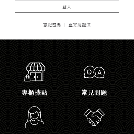
登入
忘記密碼
｜
重寄認證信
專櫃據點
常見問題