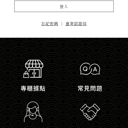
登入
忘記密碼
｜
重寄認證信
專櫃據點
常見問題