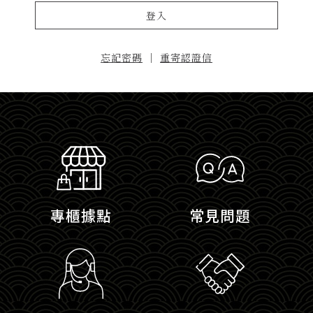
登入
忘記密碼
｜
重寄認證信
專櫃據點
常見問題